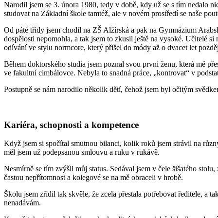
Narodil jsem se 3. února 1980, tedy v době, kdy už se s tím nedalo n
studovat na Základní škole tamtéž, ale v novém prostředí se naše pout
Od páté třídy jsem chodil na ZŠ Alžírská a pak na Gymnázium Arabská
dospělosti nepomohla, a tak jsem to zkusil ještě na vysoké. Učitelé si
odívání ve stylu normcore, který přišel do módy až o dvacet let pozděj
Během doktorského studia jsem poznal svou první ženu, která mě přesvě
ve fakultní cimbálovce. Nebyla to snadná práce, „kontrovat“ v podsta
Postupně se nám narodilo několik dětí, čehož jsem byl očitým svědkem
Kariéra, schopnosti a kompetence
Když jsem si spočítal smutnou bilanci, kolik roků jsem strávil na různ
měl jsem už podepsanou smlouvu a ruku v rukávě.
Nesmírně se tím zvýšil můj status. Sedával jsem v čele šišatého stolu,
častou nepřítomnost a kolegové se na mě obraceli v hrobě.
Školu jsem zřídil tak skvěle, že zcela přestala potřebovat ředitele, 
nenadávám.