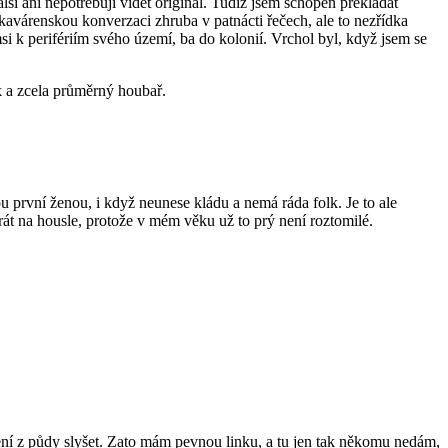
ší ani nepotřebuji vidět originál. Tudíž jsem schopen překládat
 kavárenskou konverzaci zhruba v patnácti řečech, ale to nezřídka
si k perifériím svého území, ba do kolonií. Vrchol byl, když jsem se
ík a zcela průměrný houbař.
u první ženou, i když neunese kládu a nemá ráda folk. Je to ale
rát na housle, protože v mém věku už to prý není roztomilé.
není z půdy slyšet. Zato mám pevnou linku, a tu jen tak někomu nedám,