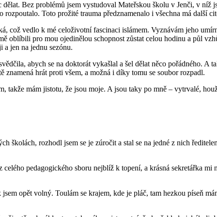
ic dělat. Bez problémů jsem vystudoval Mateřskou školu v Jenči, v níž 
o rozpoutalo. Toto prožité trauma předznamenalo i všechna má další cit
, což vedlo k mé celoživotní fascinaci islámem. Vyznávám jeho umírně
 mě oblíbili pro mou ojedinělou schopnost zůstat celou hodinu a půl vzh
i a jen na jednu sezónu.
dčila, abych se na doktorát vykašlal a šel dělat něco pořádného. A tak 
tě znamená hrát proti všem, a možná i díky tomu se soubor rozpadl.
, takže mám jistotu, že jsou moje. A jsou taky po mně – vytrvalé, hou
ých školách, rozhodl jsem se je zúročit a stal se na jedné z nich ředit
 z celého pedagogického sboru nejblíž k topení, a krásná sekretářka mi 
a tak jsem opět volný. Toulám se krajem, kde je pláč, tam hezkou píseň 