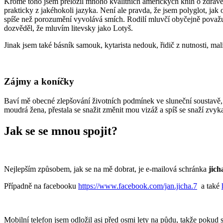
Kromě toho jsem přeložil mnoho kvalitních amerických knih o zdravém 
prakticky z jakéhokoli jazyka. Není ale pravda, že jsem polyglot, jak
spíše než porozumění vyvolává smích. Rodilí mluvčí obyčejně považují 
dozvěděl, že mluvím litevsky jako Lotyš.
Jinak jsem také básník samouk, kytarista nedouk, řidič z nutnosti, ma
Zájmy a koníčky
Baví mě obecné zlepšování životních podmínek ve sluneční soustavě, k
moudrá žena, přestala se snažit změnit mou vizáž a spíš se snaží zvyk
Jak se se mnou spojit?
Nejlepším způsobem, jak se na mě dobrat, je e-mailová schránka
jic
Případně na facebooku
https://www.facebook.com/jan.jicha.7
a také
Mobilní telefon jsem odložil asi před osmi lety na půdu, takže pokud