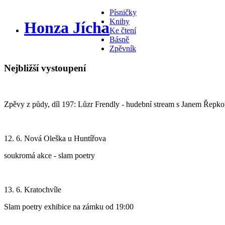
Písničky
Knihy
Honza Jícha
Ke čtení
Básně
Zpěvník
Nejbližší vystoupení
Zpěvy z půdy, díl 197: Lůzr Frendly - hudební stream s Janem Řepk
12. 6. Nová Oleška u Huntířova
soukromá akce - slam poetry
13. 6. Kratochvíle
Slam poetry exhibice na zámku od 19:00