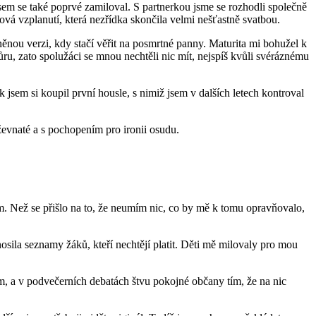
jsem se také poprvé zamiloval. S partnerkou jsme se rozhodli společně
ová vzplanutí, která nezřídka skončila velmi nešťastně svatbou.
nou verzi, kdy stačí věřit na posmrtné panny. Maturita mi bohužel k
ůru, zato spolužáci se mnou nechtěli nic mít, nejspíš kvůli svéráznému
jsem si koupil první housle, s nimiž jsem v dalších letech kontroval
ževnaté a s pochopením pro ironii osudu.
elem. Než se přišlo na to, že neumím nic, co by mě k tomu opravňovalo,
nosila seznamy žáků, kteří nechtějí platit. Děti mě milovaly pro mou
mám, a v podvečerních debatách štvu pokojné občany tím, že na nic