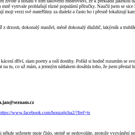
životě a dosáhl v tom takového mistrovství, že k překladu jakékoli dal
 o mně vytrvale prohlašují různé populární příručky. Naučil jsem se sice
moji verzi své mateřštiny za dialekt a často ho i přesně lokalizují kam
líř z drzosti, dokonalý manžel, méně dokonalý dlaždič, lakýrník a truhl
ácení dříví, slam poetry a oslí dostihy. Pořád si hodně rozumím se svo
at na tu, co už mám, a jemným nátlakem dosáhla toho, že jsem přestal h
ha.jan@seznam.cz
https://www.facebook.com/honzajicha2/?fref=ts
 si někde seženete moje číslo, stejně se nedovoláte, protože vyzvánění 